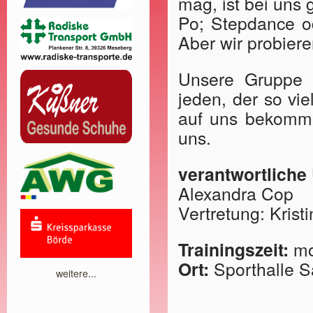
mag, ist bei uns 
Po; Stepdance od
Aber wir probier
Unsere Gruppe i
jeden, der so vi
auf uns bekomme
uns.
verantwortliche
Alexandra Cop
Vertretung: Krist
Trainingszeit:
mo
Ort:
Sporthalle 
weitere...