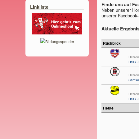
Finde uns auf Fa
Linkliste
Neben unserer Hom
unserer Facebook-
Aktuelle Ergebni
Bildungsspender
Rückblick
Herren
HSG Je
Herren
Samsw
Herren
HSG Je
Heute