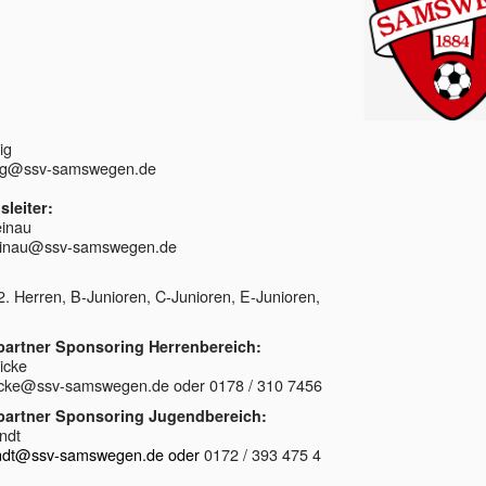
ig
nig@ssv-samswegen.de
leiter:
einau
einau@ssv-samswegen.de
2. Herren, B-Junioren, C-Junioren, E-Junioren,
artner Sponsoring Herrenbereich:
icke
nicke@ssv-samswegen.de oder 0178 / 310 7456
artner Sponsoring Jugendbereich:
ndt
andt@ssv-samswegen.de oder
0172 / 393 475 4