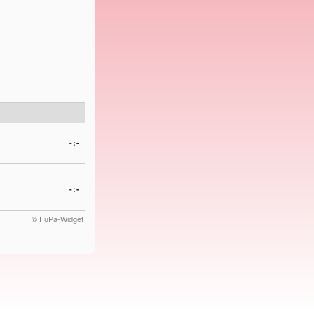
-:-
-:-
© FuPa-Widget