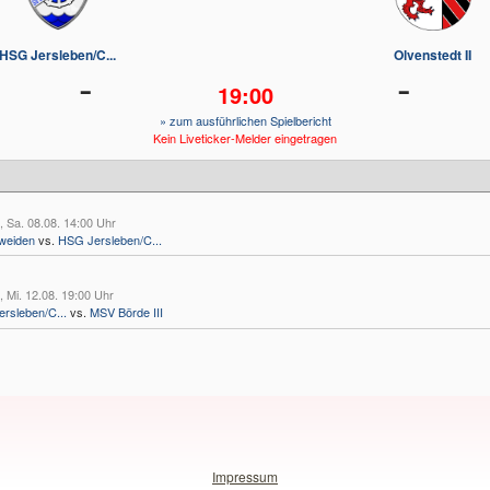
HSG Jersleben/C...
Olvenstedt II
-
-
19:00
» zum ausführlichen Spielbericht
Kein Liveticker-Melder eingetragen
, Sa. 08.08. 14:00 Uhr
weiden
vs.
HSG Jersleben/C...
, Mi. 12.08. 19:00 Uhr
rsleben/C...
vs.
MSV Börde III
Impressum