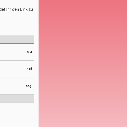
det Ihr den Link zu
0:4
4:5
abg.